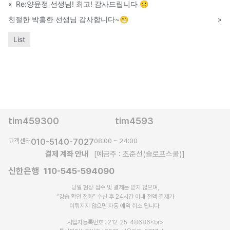
«
Re:양윤정 선생님! 최고! 감사드립니다 🙂
친절한 박홍한 선생님 감사합니다~😁
»
List
tim459300
tim4593
고객센터
010-5140-7027
08:00 ~ 24:00
결제 계좌 안내
[예금주 : 조준선(슬로프스쿨)]
신한은행 110-545-594090
당일 현장 접수 및 결제는 받지 않으며,
“강습 확인 전화” 수신 후 24시간 이내 전액 결제가
이뤄지지 않으면 자동 예약 취소 됩니다.​
사업자등록번호 : 212-25-48686<br>