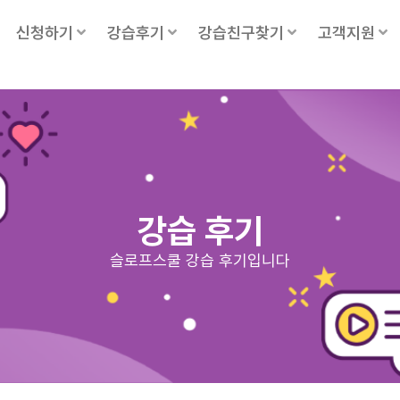
신청하기
강습후기
강습친구찾기
고객지원
강습 후기
슬로프스쿨 강습 후기입니다