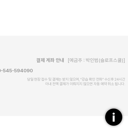
결제 계좌 안내
[예금주 : 박인범(슬로프스쿨)]
-545-594090
당일 현장 접수 및 결제는 받지 않으며, “강습 확인 전화” 수신후
24시간
이내 전액 결제가 이뤄지지 않으면 자동 예약 취소 됩니다.