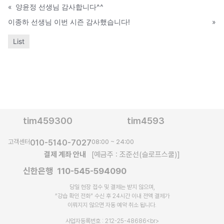
«
양윤정 선생님 감사합니다^^
이종하 선생님 이번 시즌 감사했습니다!
»
List
tim459300
tim4593
고객센터
010-5140-7027
08:00 ~ 24:00
결제 계좌 안내
[예금주 : 조준선(슬로프스쿨)]
신한은행 110-545-594090
당일 현장 접수 및 결제는 받지 않으며,
“강습 확인 전화” 수신 후 24시간 이내 전액 결제가
이뤄지지 않으면 자동 예약 취소 됩니다.​
사업자등록번호 : 212-25-48686<br>