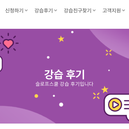
신청하기
강습후기
강습친구찾기
고객지원
강습 후기
슬로프스쿨 강습 후기입니다