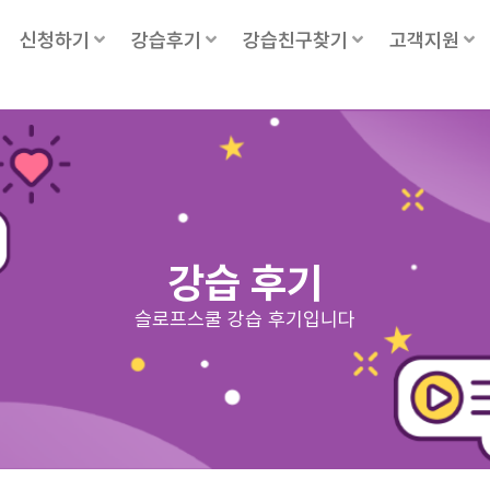
신청하기
강습후기
강습친구찾기
고객지원
강습 후기
슬로프스쿨 강습 후기입니다