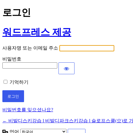
로그인
워드프레스 제공
사용자명 또는 이메일 주소
비밀번호
기억하기
비밀번호를 잊으셨나요?
← 비발디스키강습 l 비발디파크스키강습 l 슬로프스쿨(으)로 
언어