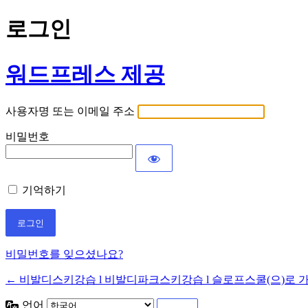
로그인
워드프레스 제공
사용자명 또는 이메일 주소
비밀번호
기억하기
비밀번호를 잊으셨나요?
← 비발디스키강습 l 비발디파크스키강습 l 슬로프스쿨(으)로 
언어