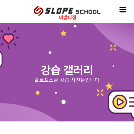
강습 갤러리
슬로프스쿨 강습 사진들입니다