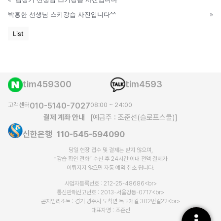
박홍한 선생님 스키강습 사진입니다^^
»
List
tim459300
tim4593
고객센터
010-5140-7027
08:00 ~ 24:00
결제 계좌 안내
[예금주 : 조준선(슬로프스쿨)]
신한은행 110-545-594090
당일 현장 접수 및 결제는 받지 않으며,
“강습 확인 전화” 수신 후 24시간 이내 전액 결제가
이뤄지지 않으면 자동 예약 취소 됩니다.​
사업자등록번호 : 212-25-48686<br>
통신판매신고번호 : 2013-서울강동-0717<br>
곤지암리조트 : 경기 광주시 도척면 독고개길 302번길22<br>
대표자명 : 조준선