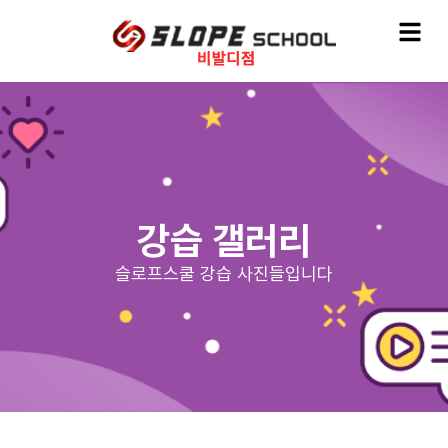
강습 갤러리
슬로프스쿨 강습 사진들입니다